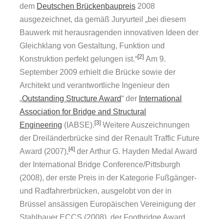
dem
Deutschen Brückenbaupreis
2008
ausgezeichnet, da gemäß Juryurteil „bei diesem
Bauwerk mit herausragenden innovativen Ideen der
Gleichklang von Gestaltung, Funktion und
[2]
Konstruktion perfekt gelungen ist.“
Am 9.
September 2009 erhielt die Brücke sowie der
Architekt und verantwortliche Ingenieur den
„
Outstanding Structure Award
“ der
International
Association for Bridge and Structural
[3]
Engineering
(IABSE).
Weitere Auszeichnungen
der Dreiländerbrücke sind der Renault Traffic Future
[4]
Award (2007),
der Arthur G. Hayden Medal Award
der International Bridge Conference/Pittsburgh
(2008), der erste Preis in der Kategorie Fußgänger-
und Radfahrerbrücken, ausgelobt von der in
Brüssel ansässigen Europäischen Vereinigung der
Stahlbauer ECCS (2008), der Footbridge Award